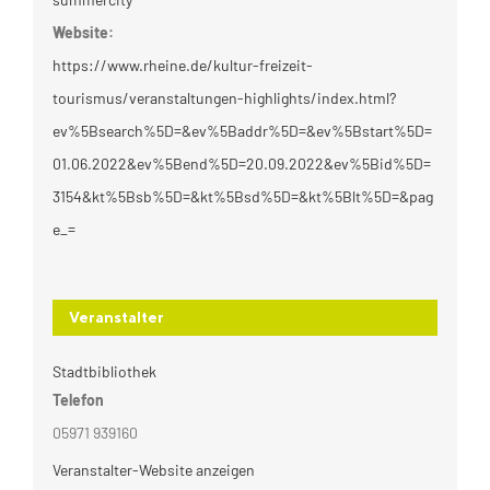
Website:
https://www.rheine.de/kultur-freizeit-
tourismus/veranstaltungen-highlights/index.html?
ev%5Bsearch%5D=&ev%5Baddr%5D=&ev%5Bstart%5D=
01.06.2022&ev%5Bend%5D=20.09.2022&ev%5Bid%5D=
3154&kt%5Bsb%5D=&kt%5Bsd%5D=&kt%5Blt%5D=&pag
e_=
Veranstalter
Stadtbibliothek
Telefon
05971 939160
Veranstalter-Website anzeigen