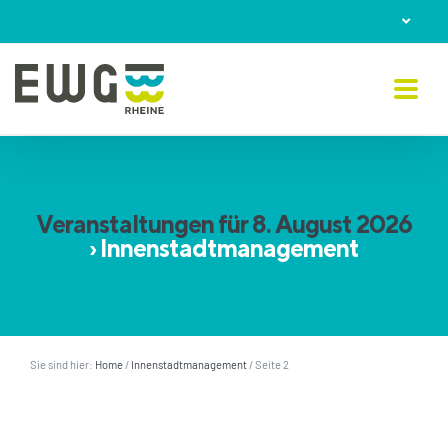
Skip
to
content
Veranstaltungen für 8. August 2026
› Innenstadtmanagement
Sie sind hier:
Home
/
Innenstadtmanagement
/
Seite 2