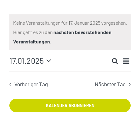
Veranstaltungen
für
Keine Veranstaltungen für 17. Januar 2025 vorgesehen.
17.
Hier geht es zu den
nächsten bevorstehenden
Hinweis
Januar
Veranstaltungen
.
2025
Ver
17.01.2025
Suche
Veranst
Ans
Tag
Datum
Such-
Nav
wählen.
und
Vorheriger Tag
Nächster Tag
Ansicht
KALENDER ABONNIEREN