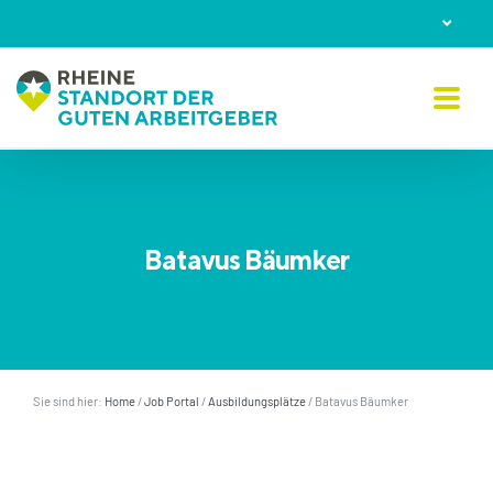
Skip
to
content
Batavus Bäumker
Sie sind hier:
Home
/
Job Portal
/
Ausbildungsplätze
/
Batavus Bäumker