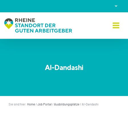
Skip
to
content
Al-Dandashi
Sie sind hier:
Home
/
Job Portal
/
Ausbildungsplätze
/
Al-Dandashi