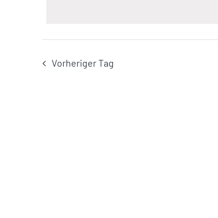
Juni
nach
Veranstaltungen
2026
Schlüsselwort.
Vorheriger Tag