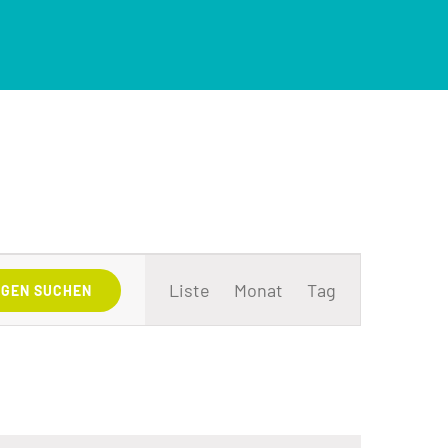
Veranstaltung
Ansichten-
Liste
Monat
Tag
GEN SUCHEN
Navigation