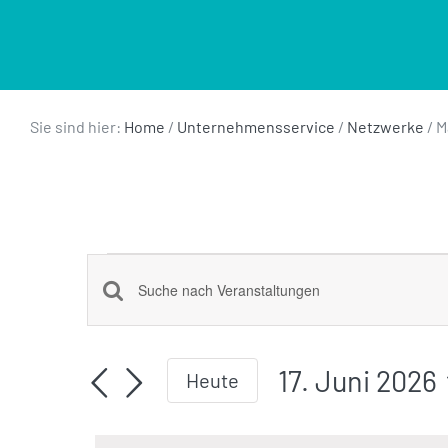
Sie sind hier:
Home
/
Unternehmensservice
/
Netzwerke
/
M
Veranstaltu
Veranstaltungen
Geben
für
Such-
Sie
Das
und
17. Juni 2026
Heute
17.
Schlüsselwort.
Ansichtennavigation
Datum
Suche
wählen.