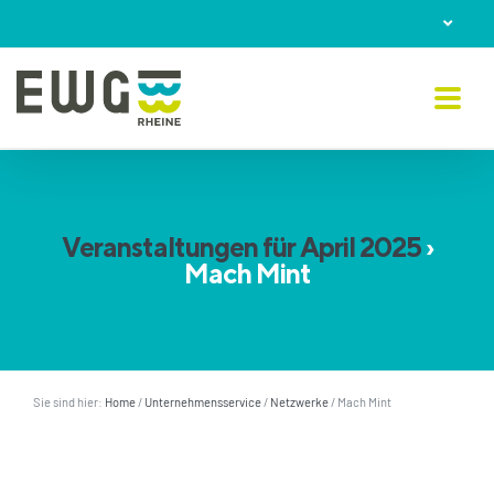
Skip
to
content
Veranstaltungen für April 2025
›
Mach Mint
Sie sind hier:
Home
/
Unternehmensservice
/
Netzwerke
/
Mach Mint