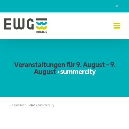
Skip
to
content
Veranstaltungen für 9. August - 9.
August
› summercity
Sie sind hier:
Home
/
summercity