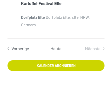
Kartoffel-Festival Elte
Dorfplatz Elte
Dorfplatz Elte, Elte, NRW,
Germany
Veranstaltungen
Vorherige
Heute
Nächste
Veranstal
KALENDER ABONNIEREN