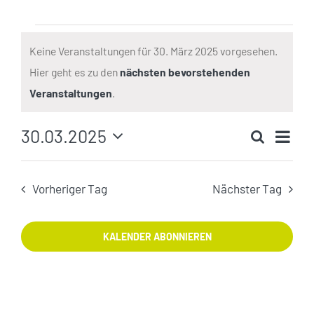
Veranstaltungen
für
Keine Veranstaltungen für 30. März 2025 vorgesehen.
30.
Hier geht es zu den
nächsten bevorstehenden
Hinweis
März
Veranstaltungen
.
2025
Ver
30.03.2025
Suche
Veranst
Ans
Tag
Datum
Such-
Nav
wählen.
und
Vorheriger Tag
Nächster Tag
Ansicht
KALENDER ABONNIEREN