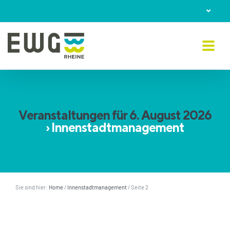
Skip
to
content
Veranstaltungen für 6. August 2026
› Innenstadtmanagement
Sie sind hier:
Home
/
Innenstadtmanagement
/
Seite 2